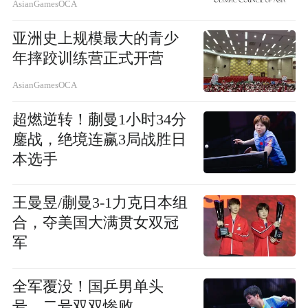
AsianGamesOCA
亚洲史上规模最大的青少
年摔跤训练营正式开营
AsianGamesOCA
超燃逆转！蒯曼1小时34分
鏖战，绝境连赢3局战胜日
本选手
王曼昱/蒯曼3-1力克日本组
合，夺美国大满贯女双冠
军
全军覆没！国乒男单头
号、二号双双惨败