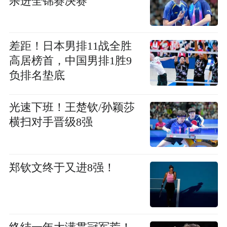
杀进全锦赛决赛
差距！日本男排11战全胜
高居榜首，中国男排1胜9
负排名垫底
光速下班！王楚钦/孙颖莎
横扫对手晋级8强
郑钦文终于又进8强！