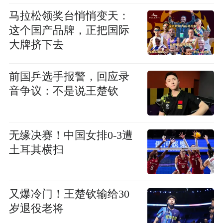
马拉松领奖台悄悄变天：
这个国产品牌，正把国际
大牌挤下去
前国乒选手报警，回应录
音争议：不是说王楚钦
无缘决赛！中国女排0-3遭
土耳其横扫
又爆冷门！王楚钦输给30
岁退役老将