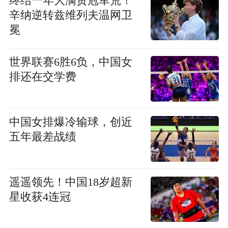
终结一年大满贯冠军荒！
辛纳逆转兹维列夫温网卫
冕
世界联赛6胜6负，中国女
排还在交学费
中国女排爆冷输球，创近
五年最差战绩
遥遥领先！中国18岁超新
星收获4连冠