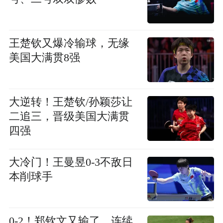
王楚钦又爆冷输球，无缘
美国大满贯8强
大逆转！王楚钦/孙颖莎让
二追三，晋级美国大满贯
四强
大冷门！王曼昱0-3不敌日
本削球手
0-2！郑钦文又输了，连续