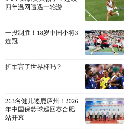
四年温网遭遇一轮游
一投制胜！18岁中国小将3
连冠
扩军害了世界杯吗？
263名健儿逐鹿庐州！2026
年中国保龄球巡回赛合肥
站开幕