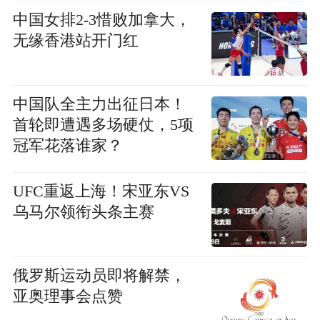
中国女排2-3惜败加拿大，
无缘香港站开门红
中国队全主力出征日本！
首轮即遭遇多场硬仗，5项
冠军花落谁家？
UFC重返上海！宋亚东VS
乌马尔领衔头条主赛
俄罗斯运动员即将解禁，
亚奥理事会点赞