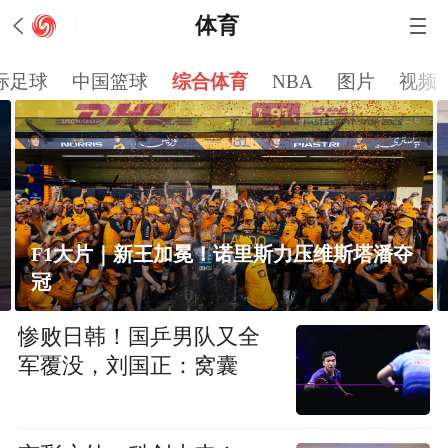
体育
际足球
中国篮球
综合体育
NBA
图片
视频
压维斯塔潘夺
F1大片｜决战阿布扎比！维斯塔
惨败日韩！国乒男队又全
军覆没，刘国正：窝囊