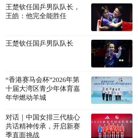
王楚钦任国乒男队队长，
王皓：他完全能胜任
王楚钦任国乒男队队长
“香港赛马会杯”2026年第
十届大湾区青少年体育嘉
年华燃动羊城
对话｜中国女排三代核心
共话精神传承，开启新赛
季直面挑战