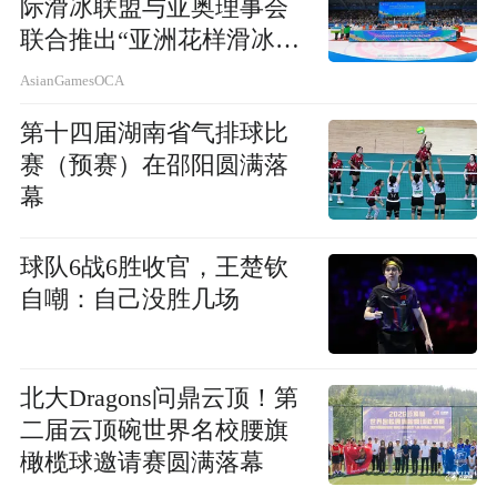
际滑冰联盟与亚奥理事会
联合推出“亚洲花样滑冰青
年训练营计划”
AsianGamesOCA
第十四届湖南省气排球比
赛（预赛）在邵阳圆满落
幕
球队6战6胜收官，王楚钦
自嘲：自己没胜几场
北大Dragons问鼎云顶！第
二届云顶碗世界名校腰旗
橄榄球邀请赛圆满落幕