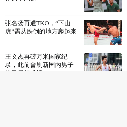
张名扬再遭TKO，“下山
虎”需从跌倒的地方爬起来
王文杰再破万米国家纪
录，此前曾刷新国内男子
半马最好成绩
首进大满贯16强创历史，
重新出发的王曦雨学会“只
看眼前”
“格斗女中医”石铭再创奇