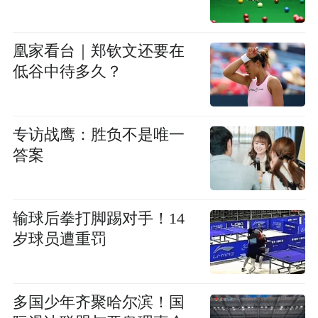
凰家看台｜郑钦文还要在
低谷中待多久？
专访战鹰：胜负不是唯一
答案
输球后拳打脚踢对手！14
岁球员遭重罚
多国少年齐聚哈尔滨！国