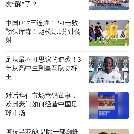
友“醒”了？
中国U17三连胜！2-1击败
勒沃库森！赵松源1分钟传
射
足坛最不可思议的逆袭！3
年从高中生到皇马队史标
王
对话拜仁市场营销董事：
欧洲豪门如何经营中国足
球市场
阿技寻花|这是哪一部蜘蛛