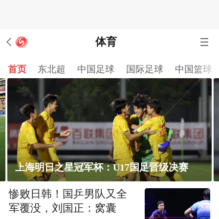
体育
首页
东北超
中国足球
国际足球
中国篮球
上海明日之星冠军杯：U17国足晋级决赛
惨败日韩！国乒男队又全
军覆没，刘国正：窝囊