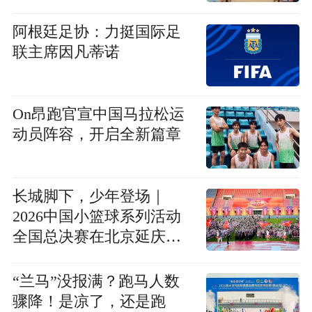
阿根廷足协：力挺国际足
联主席因凡蒂诺
On昂跑官宣中国马拉松运
动员阵容，开启全新篇章
长城脚下，少年登场｜
2026中国小篮球系列活动
全国总决赛在北京延庆开
幕
“兰马”没报满？跑马人数
骤降！是凉了，还是跑