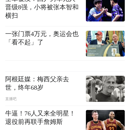
晋级8强，小将被张本智和
横扫
一张门票4万元，奥运会也
「看不起」了
阿根廷媒：梅西父亲去
世，终年68岁
直播吧
牛逼！76人又来全明星！
退役前再联手詹姆斯