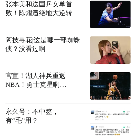
张本美和送国乒女单首
败！陈熠遭绝地大逆转
阿技寻花|这是哪一部蜘蛛
侠？没看过啊
官宣！湖人神兵重返
NBA！勇士克星啊…
永久号：不中签，
有“毛”用？