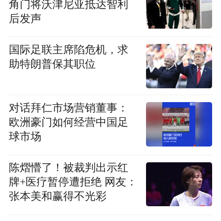
角门将沃津尼亚抵达智利
后发声
国际足联主席陷危机，求
助特朗普保其职位
对话拜仁市场营销董事：
欧洲豪门如何经营中国足
球市场
陈熠懵了！被裁判出示红
牌+医疗暂停遭拒绝 网友：
张本美和赢得不光彩