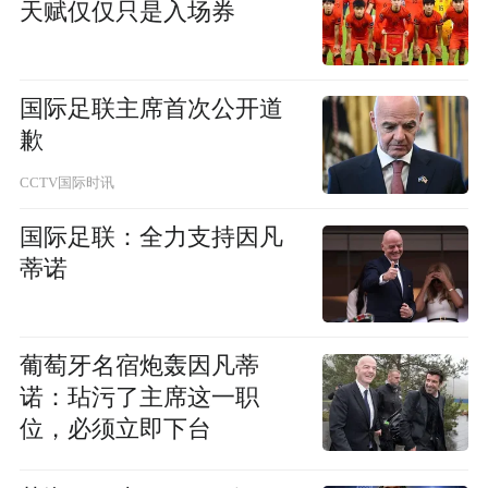
天赋仅仅只是入场券
国际足联主席首次公开道
歉
CCTV国际时讯
国际足联：全力支持因凡
蒂诺
葡萄牙名宿炮轰因凡蒂
诺：玷污了主席这一职
位，必须立即下台