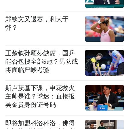
郑钦文又退赛，利大于
弊？
王楚钦孙颖莎缺席，国乒
能否包揽全部5冠？男队或
将面临严峻考验
斯卢茨基下课，申花救火
主帅是谁？球迷：直接报
吴金贵身份证号码
即将加盟科洛科洛，佛得