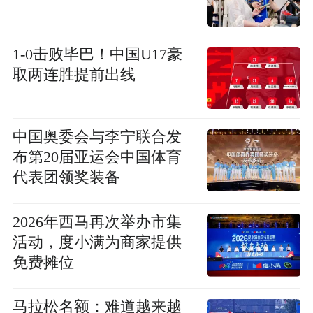
1-0击败毕巴！中国U17豪
取两连胜提前出线
中国奥委会与李宁联合发
布第20届亚运会中国体育
代表团领奖装备
2026年西马再次举办市集
活动，度小满为商家提供
免费摊位
马拉松名额：难道越来越