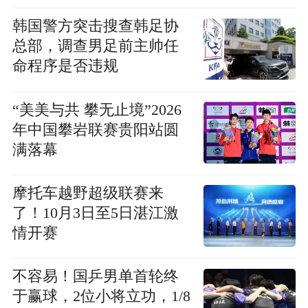
韩国警方突击搜查韩足协
总部，调查男足前主帅任
命程序是否违规
“美美与共 攀无止境”2026
年中国攀岩联赛贵阳站圆
满落幕
摩托车越野超级联赛来
了！10月3日至5日湛江激
情开赛
不容易！国乒男单首轮终
于赢球，2位小将立功，1/8